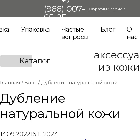
+7
(966) 007-
Обратный звонок
65-25
вка
Упаковка
Частые
Блог
О
вопросы
нас
аксессу
Каталог
из кожи
Главная
/
Блог
/
Дубление натуральной кожи
Дубление
натуральной кожи
13.09.2022
16.11.2023