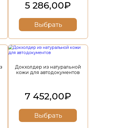
на
5 286,00
₽
странице
товара.
Выбрать
Этот
товар
имеет
несколько
з
Докхолдер из натуральной
вариаций.
кожи для автодокументов
Опции
можно
выбрать
на
7 452,00
₽
странице
товара.
Выбрать