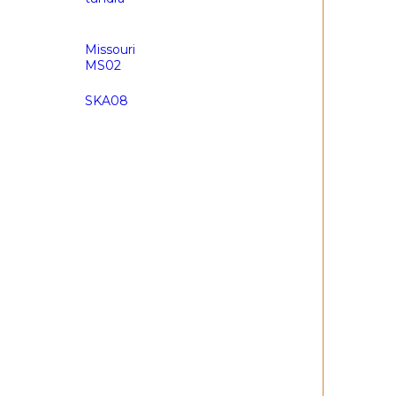
Missouri
MS02
SKA08
 (
300,00
₽
)
ия (
500,00
₽
)
рзину