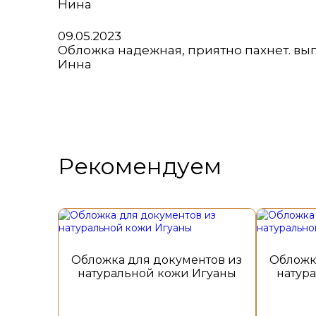
5
Нина
Оценка
09.05.2023
5
Обложка надежная, приятно пахнет. вы
из
Инна
5
Рекомендуем
Этот
товар
имеет
несколько
Обложка для документов из
Обложк
вариаций.
натуральной кожи Игуаны
натур
Опции
можно
выбрать