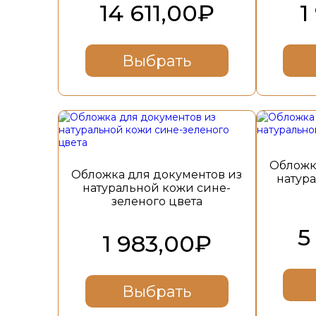
на
14 611,00
₽
1
странице
товара.
Выбрать
Этот
Этот
товар
товар
имеет
имеет
несколько
несколько
Обложк
вариаций.
вариаций.
Обложка для документов из
натур
Опции
Опции
натуральной кожи сине-
можно
можно
зеленого цвета
выбрать
выбрать
на
на
5
странице
странице
1 983,00
₽
товара.
товара.
Выбрать