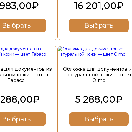
 983,00
₽
16 201,00
₽
Выбрать
Выбрать
Этот
товар
имеет
несколько
а для документов из
Обложка для документов и
вариаций.
альной кожи — цвет
натуральной кожи — цвет
Опции
Tabaco
Olmo
можно
выбрать
на
 288,00
₽
5 288,00
₽
странице
товара.
Выбрать
Выбрать