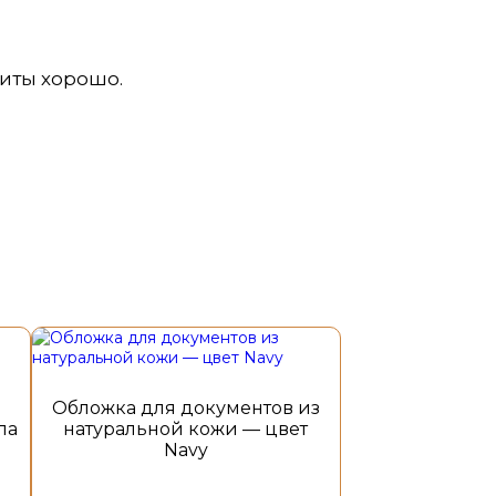
шиты хорошо.
Этот
товар
имеет
несколько
Обложка для документов из
вариаций.
ла
натуральной кожи — цвет
Опции
Navy
можно
выбрать