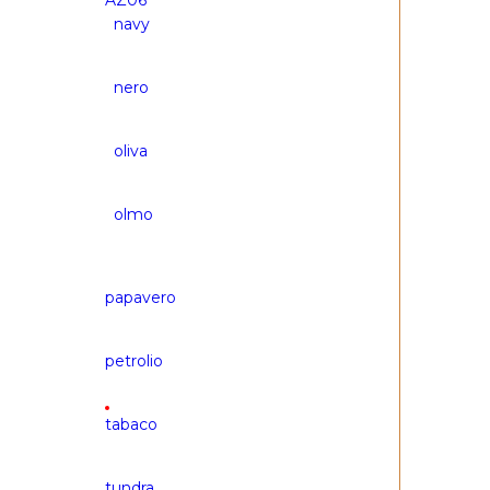
AZ06
navy
nero
oliva
olmo
papavero
е выбран
petrolio
tabaco
tundra