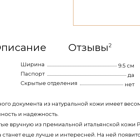
Обложка
для
Расскажите об этом това
документов
из
натуральной
кожи
писание
Отзывы
коричневого
2
цвета
Ширина
9.5 см
Паспорт
да
Скрытые отделения
нет
жного документа из натуральной кожи имеет вес
чность и надежность.
ые вручную из премиальной итальянской кожи PU
 станет еще лучше и интересней. На ней появитс