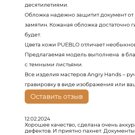
десятилетиями.
Обложка надежно защитит документ от в
замятин. Кожаная обложка достаточно г
будет.
Цвета кожи PUEBLO отличает необыкнов
Предлагаемая модель выполнена в благ
с темными листьями.
Все изделия мастеров Angry Hands – р
гравировку в виде изображения или ва
Оставить отзыв
Оценка
12.02.2024
5
Хорошее качество, сделана очень аккур
из
дефектов. И приятно пахнет. Документ