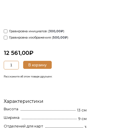
Гравировка инициалов (
300,00
₽
)
Гравировка изображения (
500,00
₽
)
12 561,00
₽
Количество
В корзину
товара
Докхолдер
Расскажите об этом товаре друзьям:
из
натуральной
кожи
крокодила
для
Характеристики
автодокументов
Высота
13 см
Ширина
9 см
Отделений для карт
3