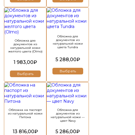
Этот
Этот
товар
товар
имеет
имеет
несколько
несколько
вариаций.
вариаций.
Опции
Опции
Обложка для
документов из
Обложка для
можно
можно
натуральной кожи
документов из
выбрать
выбрать
цвета Tundra
натуральной кожи
желтого цвета (Olmo)
на
на
странице
странице
5 288,00
₽
1 983,00
₽
товара.
товара.
Выбрать
Выбрать
Этот
товар
имеет
несколько
вариаций.
Обложка на паспорт
Обложка для
Опции
из натуральной кожи
документов из
можно
Питона
натуральной кожи —
цвет Navy
выбрать
на
13 816,00
₽
5 286,00
₽
странице