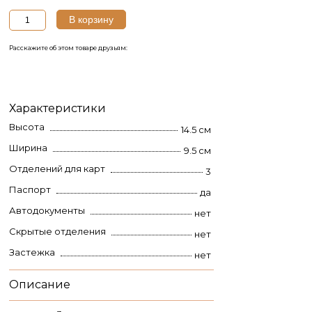
Количество
В корзину
товара
Обложка
Расскажите об этом товаре друзьям:
для
документов
из
натуральной
кожи
Характеристики
Варана
Высота
14.5 см
Ширина
9.5 см
Отделений для карт
3
Паспорт
да
Автодокументы
нет
Скрытые отделения
нет
Застежка
нет
Описание