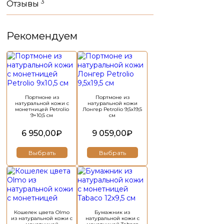
3
Отзывы
Рекомендуем
Этот
Этот
товар
товар
имеет
имеет
несколько
несколько
вариаций.
вариаций.
Портмоне из
Портмоне из
Опции
Опции
натуральной кожи с
натуральной кожи
можно
можно
монетницей Petrolio
Лонгер Petrolio 9,5х19,5
9×10,5 см
см
выбрать
выбрать
на
на
6 950,00
₽
9 059,00
₽
странице
странице
товара.
товара.
Выбрать
Выбрать
Этот
Этот
товар
товар
имеет
имеет
несколько
несколько
вариаций.
вариаций.
Кошелек цвета Olmo
Бумажник из
Опции
Опции
из натуральной кожи с
натуральной кожи с