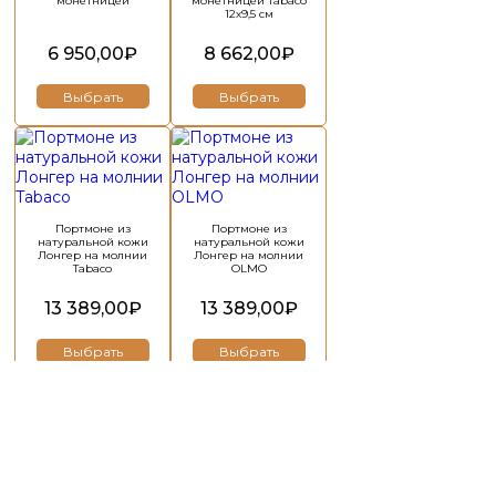
можно
можно
монетницей
монетницей Tabaco
12х9,5 см
выбрать
выбрать
на
на
6 950,00
₽
8 662,00
₽
странице
странице
товара.
товара.
Выбрать
Выбрать
Этот
Этот
товар
товар
имеет
имеет
несколько
несколько
вариаций.
вариаций.
Портмоне из
Портмоне из
Опции
Опции
натуральной кожи
натуральной кожи
можно
можно
Лонгер на молнии
Лонгер на молнии
Tabaco
OLMO
выбрать
выбрать
на
на
13 389,00
₽
13 389,00
₽
странице
странице
товара.
товара.
Выбрать
Выбрать
Этот
Этот
товар
товар
имеет
имеет
несколько
несколько
вариаций.
вариаций.
Портмоне цвета Olmo
Портмоне из
Опции
Опции