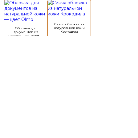
Этот
товар
имеет
несколько
вариаций.
Синяя обложка из
натуральной кожи
Обложка для
Опции
Крокодила
документов из
можно
натуральной кожи —
цвет Olmo
выбрать
на
16 201,00
₽
5 288,00
₽
странице
товара.
Выбрать
Выбрать
Этот
товар
имеет
несколько
вариаций.
Обложка для
Обложка на паспорт
Опции
документов из
из натуральной кожи
можно
натуральной кожи —
Питона
цвет Tundra
выбрать
на
1 983,00
₽
13 816,00
₽
странице
товара.
Выбрать
Выбрать