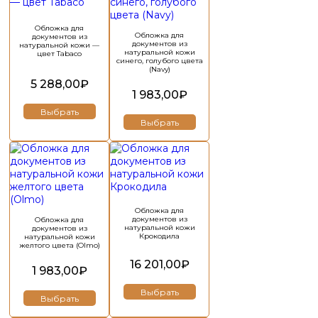
несколько
несколько
вариаций.
вариаций.
Опции
Опции
Обложка для
Обложка для
документов из
можно
можно
документов из
натуральной кожи —
выбрать
выбрать
натуральной кожи
цвет Tabaco
синего, голубого цвета
на
на
(Navy)
странице
странице
5 288,00
₽
товара.
товара.
1 983,00
₽
Выбрать
Выбрать
Этот
товар
имеет
несколько
вариаций.
Опции
Обложка для
документов из
Обложка для
можно
натуральной кожи
документов из
выбрать
Крокодила
натуральной кожи
желтого цвета (Olmo)
на
странице
16 201,00
₽
1 983,00
₽
товара.
Выбрать
Выбрать