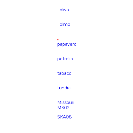
oliva
olmo
papavero
Цвет материала
:
Не выбран
petrolio
tabaco
tundra
Missouri
MS02
SKA08