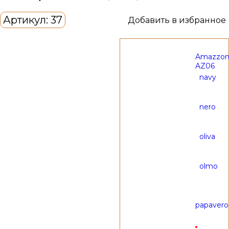
Артикул: 37
Добавить в избранное
Amazzon
AZ06
navy
nero
oliva
olmo
Цвет
papavero
материала
:
Не выбран