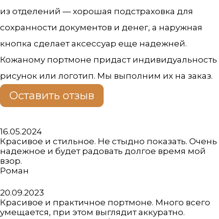
из отделений — хорошая подстраховка для
сохранности документов и денег, а наружная
кнопка сделает аксессуар еще надежней.
Кожаному портмоне придаст индивидуальность
рисунок или логотип. Мы выполним их на заказ.
Оставить отзыв
Оценка
16.05.2024
5
Красивое и стильное. Не стыдно показать. Очень
из
надежное и будет радовать долгое время мой
5
взор.
Роман
Оценка
20.09.2023
5
Красивое и практичное портмоне. Много всего
из
умещается, при этом выглядит аккуратно.