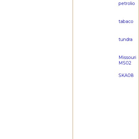
petrolio
tabaco
tundra
Missouri
MS02
SKA08
Гравировка инициалов
(
300,00
₽
)
Гравировка изображе
(
500,00
₽
)