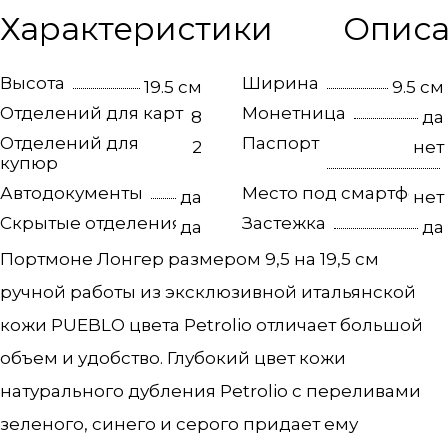
Характеристики
Опис
Высота
Ширина
19.5 см
9.5 см
Отделений для карт
Монетница
8
да
Отделений для
Паспорт
2
нет
купюр
Автодокументы
Место под смартфон
да
нет
Скрытые отделения
Застежка
да
да
Портмоне Лонгер размером 9,5 на 19,5 см
ручной работы из эксклюзивной итальянской
кожи PUEBLO цвета Petrolio отличает большой
объем и удобство. Глубокий цвет кожи
натурального дубления Petrolio c переливами
зеленого, синего и серого придает ему