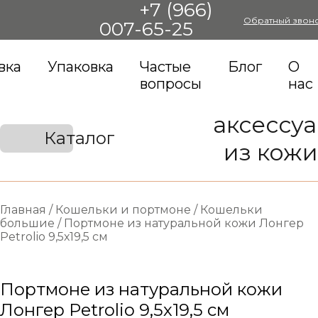
+7 (966)
Обратный звон
007-65-25
вка
Упаковка
Частые
Блог
О
вопросы
нас
аксессу
Каталог
из кожи
Главная
/
Кошельки и портмоне
/
Кошельки
большие
/
Портмоне из натуральной кожи Лонгер
Petrolio 9,5х19,5 см
Портмоне из натуральной кожи
Лонгер Petrolio 9,5х19,5 см