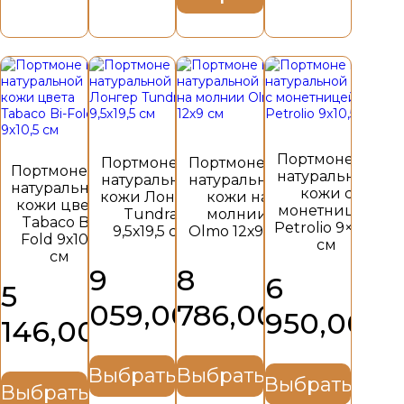
Этот
Этот
Этот
Этот
товар
товар
товар
товар
имеет
имеет
имеет
имеет
несколько
несколько
несколько
несколько
вариаций.
вариаций.
вариаций.
вариаций.
Опции
Опции
Опции
Опции
Портмоне из
можно
можно
можно
можно
Портмоне из
Портмоне из
Портмоне из
натуральной
выбрать
выбрать
выбрать
выбрать
натуральной
натуральной
натуральной
кожи с
на
на
на
на
кожи Лонгер
кожи на
кожи цвета
монетницей
странице
странице
странице
странице
Tundra
молнии
Tabaco Bi-
товара.
товара.
товара.
товара.
Petrolio 9×10,5
9,5х19,5 см
Olmo 12х9 см
Fold 9х10,5
см
см
9
8
6
5
059,00
786,00
₽
₽
950,00
₽
146,00
₽
Выбрать
Выбрать
Выбрать
Выбрать