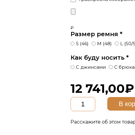
₽
Размер ремня
*
S (46)
M (48)
L (50/
Как буду носить
*
С джинсами
С брюк
12 741,00
₽
Количество
В ко
товара
Коричневый
ремень
из
Расскажите об этом това
натуральной
кожи,