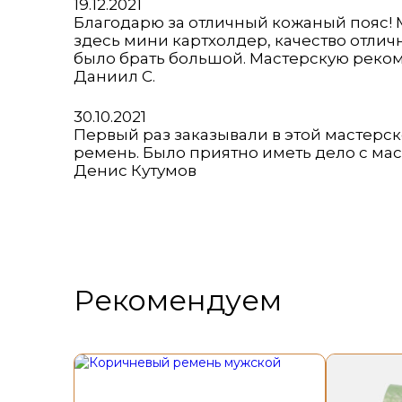
Оценка
19.12.2021
4
Благодарю за отличный кожаный пояс! М
из
здесь мини картхолдер, качество отличн
5
было брать большой. Мастерскую реко
Даниил С.
Оценка
30.10.2021
5
Первый раз заказывали в этой мастерс
из
ремень. Было приятно иметь дело с мас
5
Денис Кутумов
Рекомендуем