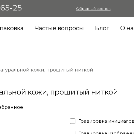
-65-25
Обратный звонок
паковка
Частые вопросы
Блог
О на
атуральной кожи, прошитый ниткой
альной кожи, прошитый ниткой
избранное
Гравировка инициалов
Гравировка изображен