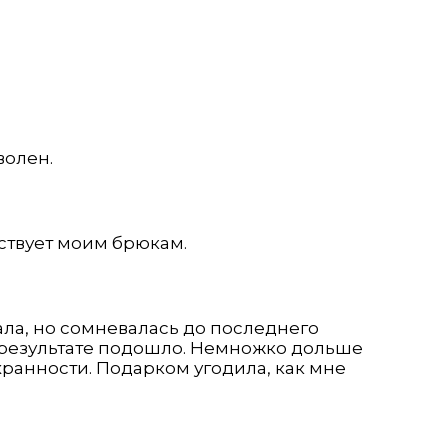
волен.
ствует моим брюкам.
ала, но сомневалась до последнего
 В результате подошло. Немножко дольше
хранности. Подарком угодила, как мне