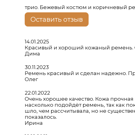
трио. Бежевый костюм и коричневый рем
Оставить отзыв
Оценка
14.01.2025
5
Красивый и хороший кожаный ремень. С
из
Дима
5
Оценка
30.11.2023
5
Ремень красивый и сделан надежно. Пр
из
Олег
5
Оценка
22.01.2022
5
Очень хорошее качество. Кожа прочная 
из
насколько подойдёт ремень, так как по
5
шло, чем рассчитывала, но не существе
показалось.
Ирина