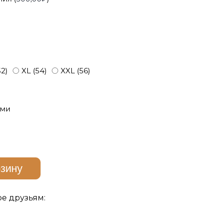
52)
XL (54)
XXL (56)
ами
рзину
ре друзьям: