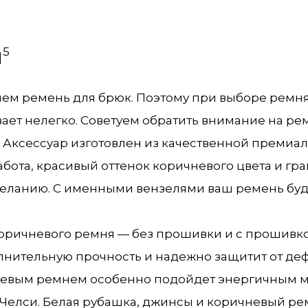
прошитый
ниткой
ы
5
чем ремень для брюк. Поэтому при выборе ремня 
ает нелегко. Советуем обратить внимание на ре
 Аксессуар изготовлен из качественной ​премиал
ота, красивый оттенок коричневого цвета и гр
желанию. С именными вензелями ваш ремень буде
коричневого ремня — без прошивки и с прошивко
нительную прочность и надежно защитит от де
чневым ремнем особенно подойдет энергичным м
Челси. Белая рубашка, джинсы и коричневый ре